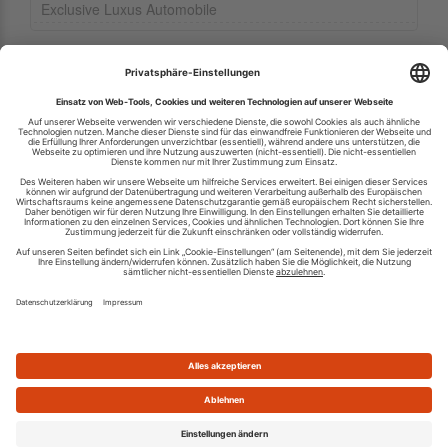
Exclusive Luxus Automobile
Ihren RSS-Feed veröffentlichen
RSS-Verzeichnis.de © 2003-2026
Impressum
Kontakt
Datenschutzinformation
Cookie-Einstellungen
AGB und Nutzungsbedingungen
Top 100 RSS Feeds
RSS Feed erstellen
Was ist ein RSS Feed?
Die besten RSS Reader
Neusten Feeds:
100
|
101-200
|
200-300