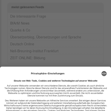
meist gelesenen Feeds
Die interessante Frage
BfArM News
Quarks & Co
Übersetzerblog, Übersetzungen und Sprache
Deutsch Online
Nell-Breuning-Institut Frankfurt
ZEIT ONLINE: Bildung
Ihren RSS-Feed veröffentlichen
RSS-Verzeichnis.de © 2003-2026