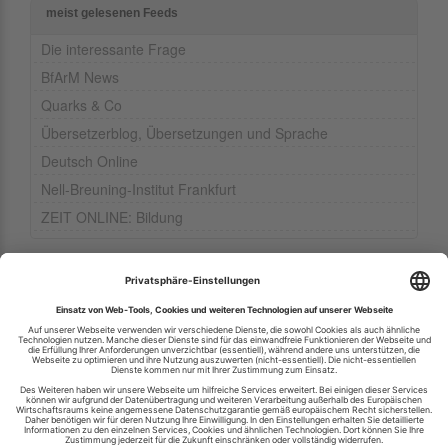
meist gelesenen Feeds
Die interessante Frage
BfArM News
Quarks & Co
Übersetzerblog, Übersetzungen und Sprache
Deutsch Online
Nell-Breuning-Institut Frankfurt
ZEIT ONLINE: Bildung
Ihren RSS-Feed veröffentlichen
RSS-Verzeichnis.de © 2003-2026
Impressum