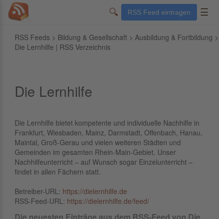
🔍
☰
RSS Feed eintragen
RSS Feeds
>
Bildung & Gesellschaft
>
Ausbildung & Fortbildung
>
Die Lernhilfe | RSS Verzeichnis
Die Lernhilfe
Die Lernhilfe bietet kompetente und individuelle Nachhilfe in
Frankfurt, Wiesbaden, Mainz, Darmstadt, Offenbach, Hanau,
Maintal, Groß-Gerau und vielen weiteren Städten und
Gemeinden im gesamten Rhein-Main-Gebiet. Unser
Nachhilfeunterricht – auf Wunsch sogar Einzelunterricht –
findet in allen Fächern statt.
Betreiber-URL:
https://dielernhilfe.de
RSS-Feed-URL:
https://dielernhilfe.de/feed/
Die neuesten Einträge aus dem RSS-Feed von Die