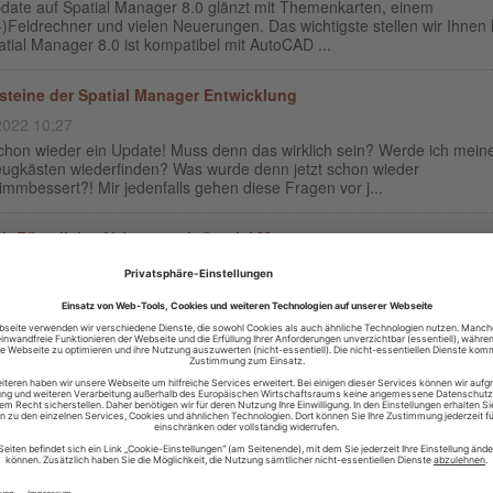
date auf Spatial Manager 8.0 glänzt mit Themenkarten, einem
)Feldrechner und vielen Neuerungen. Das wichtigste stellen wir Ihnen 
atial Manager 8.0 ist kompatibel mit AutoCAD ...
steine der Spatial Manager Entwicklung
2022 10:27
schon wieder ein Update! Muss denn das wirklich sein? Werde ich mein
ugkästen wiederfinden? Was wurde denn jetzt schon wieder
immbessert?! Mir jedenfalls gehen diese Fragen vor j...
al: Räumliche Abfragen mit Spatial Manager
2022 14:18
äumliche Abfrage, auch Spatial Query genannt, erlaubt den Zusammen
rischer Objekten zueinander zu analysieren. Im Ergebnis der
lgenden Übung sollen Flächen gefunden werden (Po...
Tipp – Spatial Manager Konfiguration übertragen
2022 12:40
ng, zur Übertragung der Spatial Manager Konfiguration auf andere
splätze am Beispiel BricsCAD, gilt auch für AutoCAD, ZWCAD, GstarCA
 Manager Desktop. Inkl. Download Links ...