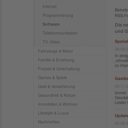
Internet
Betrei
Programmierung
RSS-F
Software
Die n
und G
Telekommunikation
Spatia
TV, Video
28.02.
Fahrzeuge & Motor
In eini
Familie & Erziehung
„eInval
zu impo
Freizeit & Unterhaltung
Games & Spiele
Gastbe
03.11.
Geld & Versicherung
Immer m
Gesundheit & Körper
Geodat
Leider 
Immobilien & Wohnen
Lifestyle & Luxus
Update
Nachrichten
20.09.