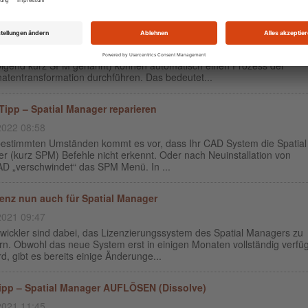
natentransformation mit eigener NTv2 (GSB) Datei
2022 16:38
unktionen (Import, Export, Hintergrundkarten, etc.) des Spatial Manage
olgend kurz SPM genannt) können automatisch einen Prozess der
natentransformation durchführen. Das bedeutet...
Tipp – Spatial Manager reparieren
2022 08:58
bestimmten Umständen kommt es vor, dass Ihr CAD System die Spatial
r (kurz SPM) Befehle nicht erkennt. Oder nach Neuinstallation von
AD „verschwindet“ das SPM Menü. In ...
zenz nun auch für Spatial Manager
2021 09:47
twickler sind dabei, das Lizenzierungssystem des Spatial Managers zu
rn. Obwohl das neue System erst in einigen Monaten vollständig verfü
rd, gibt es bereits einige Änderunge...
ipp – Spatial Manager AUFLÖSEN (Dissolve)
2021 11:45