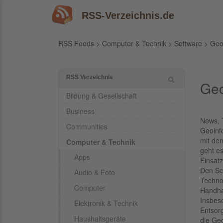
RSS-Verzeichnis.de
RSS Feeds
>
Computer & Technik
>
Software
> Geod
RSS Verzeichnis
Geo
Bildung & Gesellschaft
Business
News, 
Communities
Geoinf
mit de
Computer & Technik
geht e
Apps
Einsatz
Den Sc
Audio & Foto
Techno
Computer
Handh
Insbes
Elektronik & Technik
Entsor
Haushaltsgeräte
die Ge