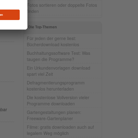
Fotos sortieren oder doppelte Fotos
finden
r
Die Top-Themen
Für jeden der gerne liest:
Bücherdownload kostenlos
Buchhaltungssoftware Test: Was
taugen die Programme?
Ein Urkundenvorlagen download
spart viel Zeit
Defragmentierungsprogramm
kostenlos herunterladen
Die kostenlose Vollversion vieler
Programme downloaden
gbar
Gartengestaltungen planen:
Freeware-Gartenplaner
Filme: gratis downloaden auch auf
legalem Weg möglich