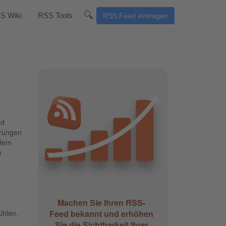
🔍
S Wiki
RSS Tools
RSS Feed eintragen
nd
hrungen
rdem
n
Machen Sie Ihren RSS-
Feed bekannt und erhöhen
ühlen,
Sie die Sichtbarkeit Ihrer