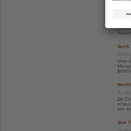
Koordi
22.02.
Viele F
(nachf
Koordi
Quick 
13.01.
Unter 
Manage
BricsC
Netzli
21.12.
Die En
erneue
sein wi
Qick T
12.08.