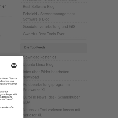
hier
Best Software Blog
EcholoN - Servicemanagement
Software & Blog
Geodatenverarbeitung und GIS
Gwerdi's Best Tools Ever
e
Die Top-Feeds
Download kostenlos
Ubuntu Linux Blog
hang
Infos über Bilder bearbeiten
download
Fotobearbeitungsprogramm
Fotoworks XL
EuroFib News (de) - Schmidhuber
EDV
D und
Neues zu Text vorlesen lassen mit
Vorleser XL