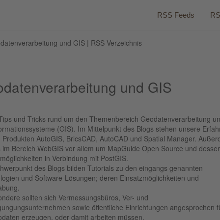
RSS Feeds
RS
atenverarbeitung und GIS | RSS Verzeichnis
datenverarbeitung und GIS
Tips und Tricks rund um den Themenbereich Geodatenverarbeitung u
ormationssysteme (GIS). Im Mittelpunkt des Blogs stehen unsere Erfa
n Produkten AutoGIS, BricsCAD, AutoCAD und Spatial Manager. Auße
s im Bereich WebGIS vor allem um MapGuide Open Source und desse
möglichkeiten in Verbindung mit PostGIS.
hwerpunkt des Blogs bilden Tutorials zu den eingangs genannten
logien und Software-Lösungen; deren Einsatzmöglichkeiten und
abung.
ondere sollten sich Vermessungsbüros, Ver- und
gungungsunternehmen sowie öffentliche Einrichtungen angesprochen f
odaten erzeugen, oder damit arbeiten müssen.