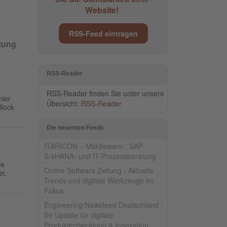
Website!
RSS-Feed eintragen
tung
RSS-Reader
RSS-Reader finden Sie unter unsere
hler
Übersicht:
RSS-Reader
Block
Die neuesten Feeds
ITARICON – Middleware-, SAP
S/4HANA- und IT-Prozessberatung
re
Online Software Zeitung - Aktuelle
i.
Trends und digitale Werkzeuge im
Fokus
Engineering Newsfeed Deutschland -
Ihr Update für digitale
Produktentwicklung & Innovation