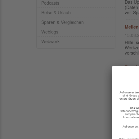
Das Up
Podcasts
(Daten-
Reise & Urlaub
vor. Sp
Sparen & Vergleichen
Meilen
Weblogs
15.08.
Webwork
Hilfe, 
Werkze
verschl
Tutori
20.06.
Eine r
geomet
nachfo
Quick 
09.03.
Anleitu
Arbeit
Spatial