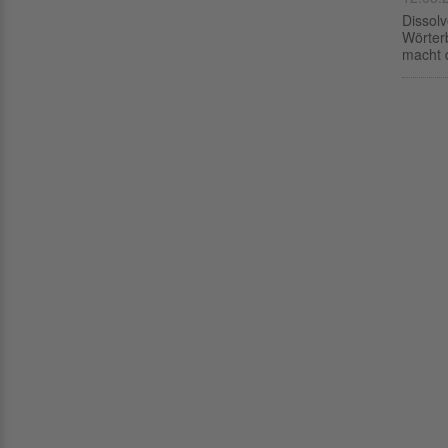
Dissol
Wörter
macht d