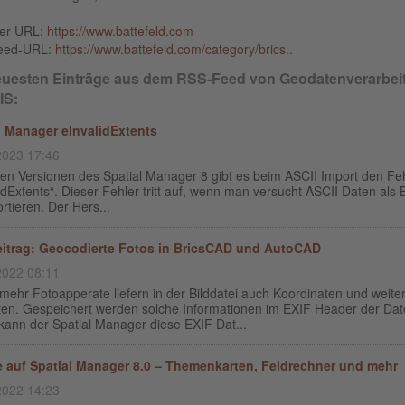
ber-URL:
https://www.battefeld.com
eed-URL:
https://www.battefeld.com/category/brics..
euesten Einträge aus dem RSS-Feed von Geodatenverarbei
IS:
l Manager eInvalidExtents
2023 17:46
gen Versionen des Spatial Manager 8 gibt es beim ASCII Import den Fe
idExtents“. Dieser Fehler tritt auf, wenn man versucht ASCII Daten als 
rtieren. Der Hers...
itrag: Geocodierte Fotos in BricsCAD und AutoCAD
2022 08:11
ehr Fotoapperate liefern in der Bilddatei auch Koordinaten und weite
en. Gespeichert werden solche Informationen im EXIF Header der Date
kann der Spatial Manager diese EXIF Dat...
 auf Spatial Manager 8.0 – Themenkarten, Feldrechner und mehr
2022 14:23