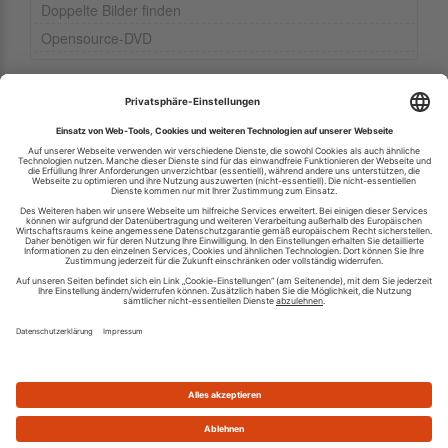
Doppelte Bilder finden
Opensource-DVD
Ihren RSS-Feed veröffentlichen
RSS-Verzeichnis.de © 2003-2026
Impressum
Kontakt
Datenschutzinformation
Cookie-Einstellungen
AGB und Nutzungsbedingungen
Top 100 RSS Feeds
RSS Feed erstellen
Was ist ein RSS Feed?
Die besten RSS Reader