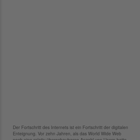
Der Fortschritt des Internets ist ein Fortschritt der digitalen
Enteignung. Vor zehn Jahren, als das World Wide Web
noch eine relativ überschaubaren Anzahl von Usern hatte,