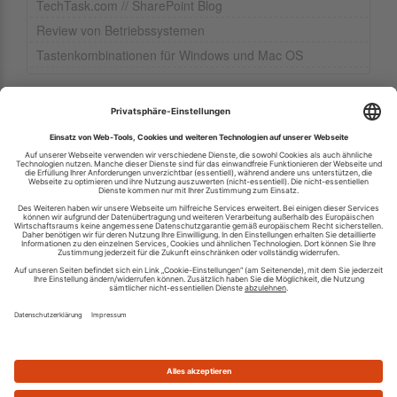
TechTask.com // SharePoint Blog
Review von Betriebssystemen
Tastenkombinationen für Windows und Mac OS
Ihren RSS-Feed veröffentlichen
RSS-Verzeichnis.de © 2003-2026
Impressum
Kontakt
Datenschutzinformation
Cookie-Einstellungen
AGB und Nutzungsbedingungen
Top 100 RSS Feeds
RSS Feed erstellen
Was ist ein RSS Feed?