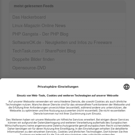
meist gelesenen Feeds
Das Hackerboard
Linux-Magazin Online News
PHP Gangsta - Der PHP Blog
SoftwareOK.de - Neuigkeiten und Infos zu Freeware
TechTask.com // SharePoint Blog
Doppelte Bilder finden
Opensource-DVD
Ihren RSS-Feed veröffentlichen
RSS-Verzeichnis.de © 2003-2026
Impressum