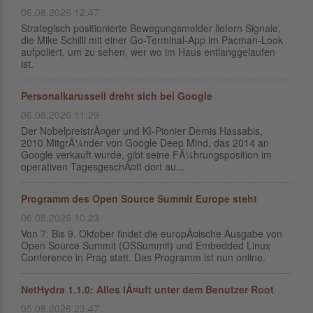
06.08.2026 12:47
Strategisch positionierte Bewegungsmelder liefern Signale,
die Mike Schilli mit einer Go-Terminal-App im Pacman-Look
aufpoliert, um zu sehen, wer wo im Haus entlanggelaufen
ist.
Personalkarussell dreht sich bei Google
06.08.2026 11:29
Der NobelpreistrÃ¤ger und KI-Pionier Demis Hassabis,
2010 MitgrÃ¼nder von Google Deep Mind, das 2014 an
Google verkauft wurde, gibt seine FÃ¼hrungsposition im
operativen TagesgeschÃ¤ft dort au...
Programm des Open Source Summit Europe steht
06.08.2026 10:23
Von 7. Bis 9. Oktober findet die europÃ¤ische Ausgabe von
Open Source Summit (OSSummit) und Embedded Linux
Conference in Prag statt. Das Programm ist nun online.
NetHydra 1.1.0: Alles lÃ¤uft unter dem Benutzer Root
05.08.2026 23:47