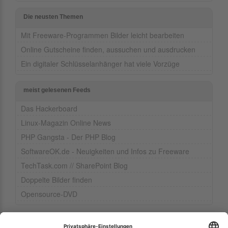
Die neusten Themen
Mit Freeware-Programmen Bilder leicht bearbeiten
Online Gutscheine finden, aussuchen und ausdrucken
Ein digitaler Schlüsselanhänger hat viele Vorzüge
meist gelesenen Feeds
Das Hackerboard
Linux-Magazin Online News
PHP Gangsta - Der PHP Blog
SoftwareOK.de - Neuigkeiten und Infos zu Freeware
TechTask.com // SharePoint Blog
Doppelte Bilder finden
Opensource-DVD