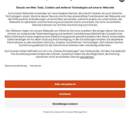
Ihren RSS-Feed veröffentlichen
RSS-Verzeichnis.de © 2003-2026
Impressum
Kontakt
Datenschutzinformation
Cookie-Einstellungen
AGB und Nutzungsbedingungen
Top 100 RSS Feeds
RSS Feed erstellen
Was ist ein RSS Feed?
Die besten RSS Reader
Neusten Feeds:
100
|
101-200
|
200-300