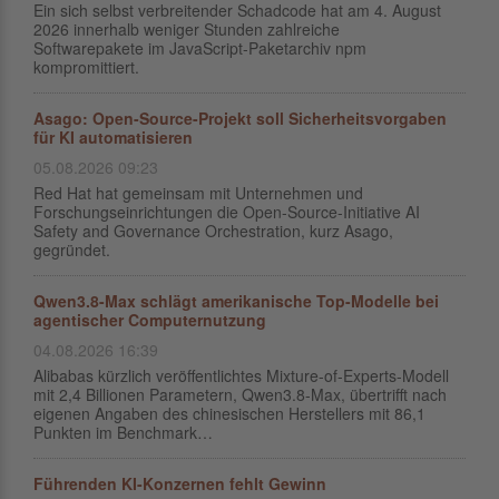
Ein sich selbst verbreitender Schadcode hat am 4. August
2026 innerhalb weniger Stunden zahlreiche
Softwarepakete im JavaScript-Paketarchiv npm
kompromittiert.
Asago: Open-Source-Projekt soll Sicherheitsvorgaben
für KI automatisieren
05.08.2026 09:23
Red Hat hat gemeinsam mit Unternehmen und
Forschungseinrichtungen die Open-Source-Initiative AI
Safety and Governance Orchestration, kurz Asago,
gegründet.
Qwen3.8-Max schlägt amerikanische Top-Modelle bei
agentischer Computernutzung
04.08.2026 16:39
Alibabas kürzlich veröffentlichtes Mixture-of-Experts-Modell
mit 2,4 Billionen Parametern, Qwen3.8-Max, übertrifft nach
eigenen Angaben des chinesischen Herstellers mit 86,1
Punkten im Benchmark…
Führenden KI-Konzernen fehlt Gewinn