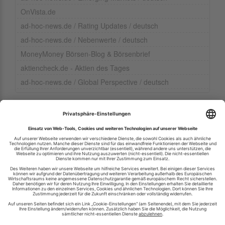
OnVista.de
ad-hoc-news.de / Rating Updates / deutsch
ad-hoc-news.de / Nebenwerte / deutsch
MoneyMoney Börsen-Blog & Börsenbrief
aktiencheck.de - Aktien des Tages
ad-hoc-news.de / Global Perspective / deutsch
Ihren RSS-Feed veröffentlichen
RSS-Verzeichnis.de © 2003-2026
Impressum
Kontakt
Datenschutzinformation