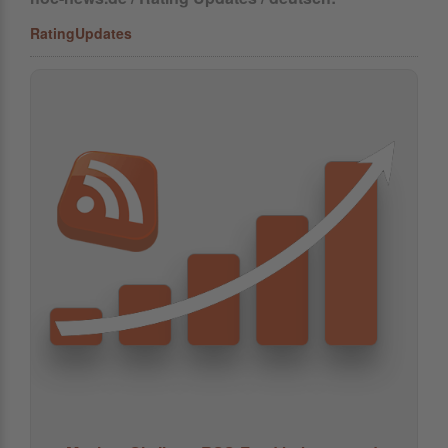
RatingUpdates