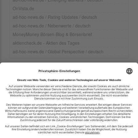
OnVista.de
ad-hoc-news.de / Rating Updates / deutsch
ad-hoc-news.de / Nebenwerte / deutsch
MoneyMoney Börsen-Blog & Börsenbrief
aktiencheck.de - Aktien des Tages
ad-hoc-news.de / Global Perspective / deutsch
Ihren RSS-Feed veröffentlichen
RSS-Verzeichnis.de © 2003-2026
Impressum
Kontakt
Datenschutzinformation