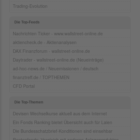
Trading-Evolution
Die Top-Feeds
Nachrichten Ticker - www.wallstreet-online.de
aktiencheck.de - Aktienanalysen
DAX Finanzforum - wallstreet-online.de
Daytrader - wallstreet-online.de (Neueinträge)
ad-hoc-news.de / Neuemissionen / deutsch
finanztreff.de / TOPTHEMEN
CFD Portal
Die Top-Themen
Devisen Wechselkurse aktuell aus dem Internet
Ein Fonds Ranking bietet Übersicht auch für Laien
Die Bundesschatzbrief-Konditionen sind einsehbar
Rentenfonds: Vergleich mit anderen Anlageprodukten