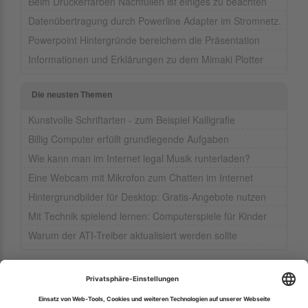
Beim Druckerfarben Nachfüllen ist einiges zu beachten
Datenübertragung durch Powerline Adapter im Stromnetz.
Powerpoint Hintergründe bereichern die Präsentation
Informationen und Erklärungen zu dem Mimaki Plotter
Die neusten Themen
Kunstvolle Schriftarten - zum Beispiel Kalligrafie
Billig Computer erfüllt grundlegende Aufgaben
Wie kann man im Internet legal Musik runterladen?
Eine Webcam mit Mikrofon zum Chatten im Internet
Hintergrundbilder für Desktop: Gratis-Angebote nutzen
Mit Technik spielend lernen: Computerspiele für Kinder
Warum der ATI-Treiber aktualisiert werden sollte