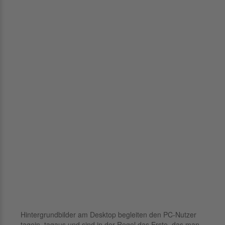
Hintergrundbilder am Desktop begleiten den PC-Nutzer
tagein, tagaus und sind in der Regel das Erste, das man