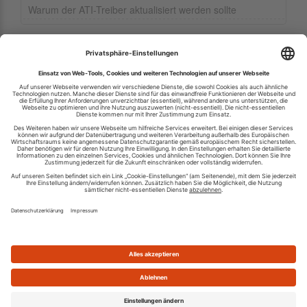
Warum der ATI-Treiber aktualisiert werden sollte
Ihren RSS-Feed veröffentlichen
RSS-Verzeichnis.de © 2003-2026
Impressum
Kontakt
Datenschutzinformation
Cookie-Einstellungen
AGB und Nutzungsbedingungen
Top 100 RSS Feeds
RSS Feed erstellen
Was ist ein RSS Feed?
Die besten RSS Reader
Neusten Feeds:
100
|
101-200
|
200-300