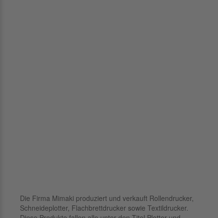
Die Firma Mimaki produziert und verkauft Rollendrucker,
Schneideplotter, Flachbrettdrucker sowie Textildrucker.
Diese Produkte fallen alle unter den Titel Plotter und