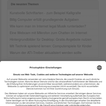
Die neusten Themen
Kunstvolle Schriftarten - zum Beispiel Kalligrafie
Billig Computer erfüllt grundlegende Aufgaben
Wie kann man im Internet legal Musik runterladen?
Eine Webcam mit Mikrofon zum Chatten im Internet
Hintergrundbilder für Desktop: Gratis-Angebote nutzen
Mit Technik spielend lernen: Computerspiele für Kinder
Warum der ATI-Treiber aktualisiert werden sollte
Ihren RSS-Feed veröffentlichen
RSS-Verzeichnis.de © 2003-2026
Impressum