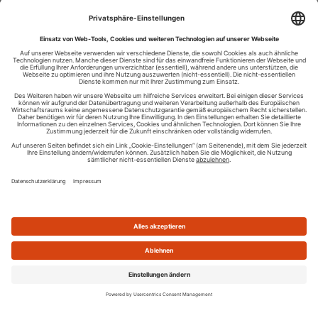
Ihren RSS-Feed veröffentlichen
RSS-Verzeichnis.de © 2003-2026
Impressum
Kontakt
Datenschutzinformation
Cookie-Einstellungen
AGB und Nutzungsbedingungen
Top 100 RSS Feeds
RSS Feed erstellen
Was ist ein RSS Feed?
Die besten RSS Reader
Neusten Feeds:
100
|
101-200
|
200-300