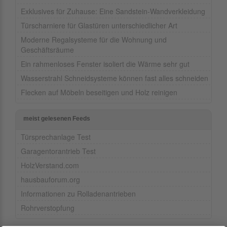
Exklusives für Zuhause: Eine Sandstein-Wandverkleidung
Türscharniere für Glastüren unterschiedlicher Art
Moderne Regalsysteme für die Wohnung und
Geschäftsräume
Ein rahmenloses Fenster isoliert die Wärme sehr gut
Wasserstrahl Schneidsysteme können fast alles schneiden
Flecken auf Möbeln beseitigen und Holz reinigen
meist gelesenen Feeds
Türsprechanlage Test
Garagentorantrieb Test
HolzVerstand.com
hausbauforum.org
Informationen zu Rolladenantrieben
Rohrverstopfung