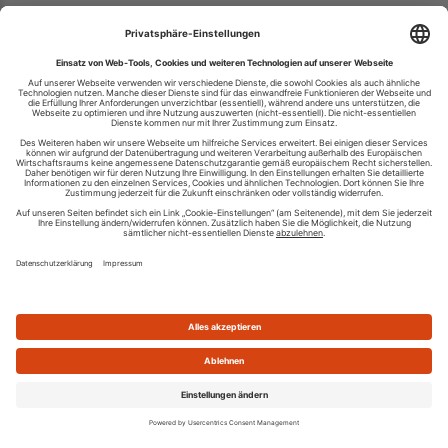
Ihren RSS-Feed veröffentlichen
RSS-Verzeichnis.de © 2003-2026
Impressum
Kontakt
Datenschutzinformation
Cookie-Einstellungen
AGB und Nutzungsbedingungen
Top 100 RSS Feeds
RSS Feed erstellen
Was ist ein RSS Feed?
Die besten RSS Reader
Neusten Feeds:
100
|
101-200
|
200-300