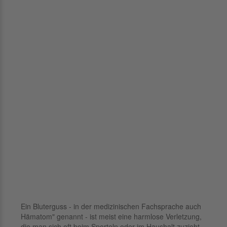
Ein Bluterguss - in der medizinischen Fachsprache auch
Hämatom" genannt - ist meist eine harmlose Verletzung,
die man sich oft beim Sporteln oder im Haushalt zuzieht.