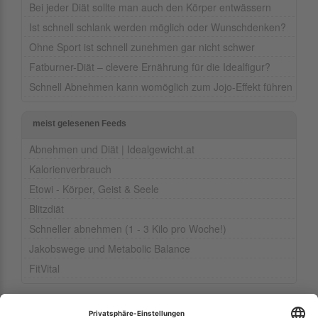
Bei jeder Diät sollte man auch den Körper entwässern
Ist schnell schlank werden möglich oder Wunschdenken?
Ohne Sport ist schnell zunehmen gar nicht schwer
Fatburner-Diät – clevere Ernährung für die Idealfigur?
Schnell Abnehmen kann womöglich zum Jojo-Effekt führen
meist gelesenen Feeds
Abnehmen und Diät | Idealgewicht.at
Kalorienverbrauch
Etowi - Körper, Geist & Seele
Blitzdiät
Schneller abnehmen (1 - 3 Kilo pro Woche!)
Jakobswege und Metabolic Balance
FitVital