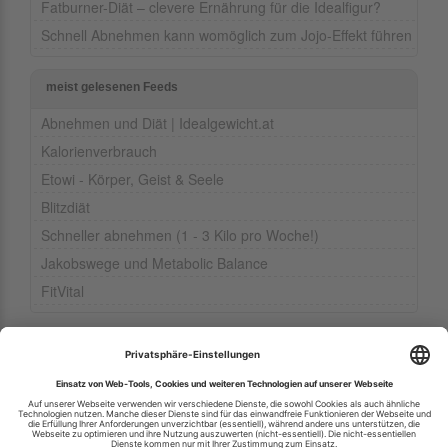
Fatburner-Diät – clevere Ernährung für die Idealfigur?
Schnell Abnehmen kann womöglich zum Jojo-Effekt führen
meist gelesenen Feeds
Abnehmen und Diät | Idealgewicht.at
Kalorienverbrauch
Etowi - Körper, Geist & Seele
Blitzdiät
Schneller abnehmen (1 - 3 Kilo pro Woche!)
Jakobswege und Metabolic Balance
FitVital
Ihren RSS-Feed veröffentlichen